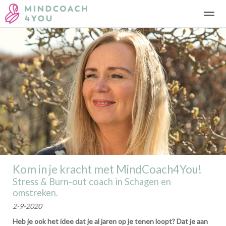
Burn-out coaching
Coaching
Power coaching
APK Chec
Home
Bellen
Contact
E-mail
Loc
Kom in je kracht met MindCoach4You!
Stress & Burn-out coach in Schagen en
omstreken.
2-9-2020
Heb je ook het idee dat je al jaren op je tenen loopt? Dat je aan