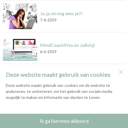
Ja, ja, en nog eens ja!!!
7-6-2019
MindCoach4You en JuRstijl
6-6-2019
Deze website maakt gebruik van cookies
Mindcoach4you
Vliedlaan 103
Deze website maakt gebruik van cookies om de website te
1741 RS
Schagen
analyseren, te verbeteren, om het gebruik van sociale media
mogelijk te maken en informatie van derden te tonen.
Open desktopversie
Ik ga hiermee akkoord
JuRstijl |
Ziber DS4