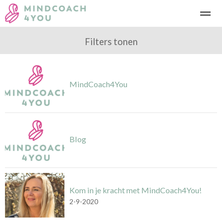
Burn-out coaching
Coaching
Filters tonen
Power coaching
APK Chec
Home
Bellen
Contact
E-mail
Loc
MindCoach4You
Blog
Kom in je kracht met MindCoach4You!
2-9-2020