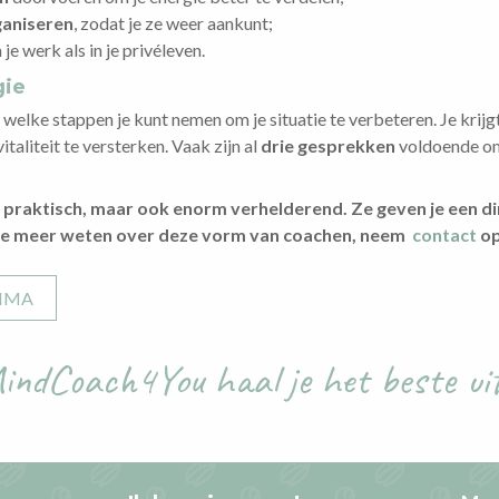
ganiseren
, zodat je ze weer aankunt;
n je werk als in je privéleven.
gie
elke stappen je kunt nemen om je situatie te verbeteren. Je krij
italiteit te versterken. Vaak zijn al
drie gesprekken
voldoende om
n praktisch, maar ook enorm verhelderend. Ze geven je een d
je meer weten over deze vorm van coachen, neem
contact
op
MMA
ndCoach4You haal je het beste uit 