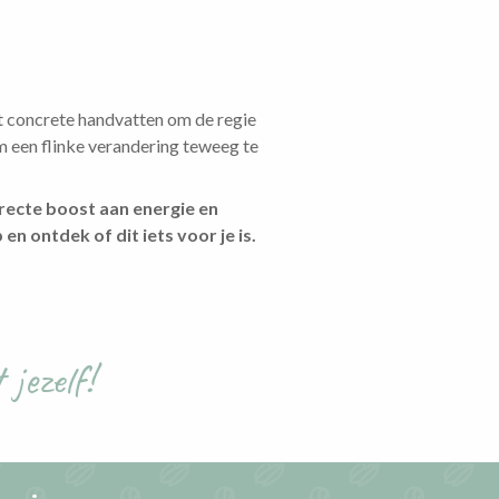
gt concrete handvatten om de regie
 een flinke verandering teweeg te
irecte boost aan energie en
 en ontdek of dit iets voor je is.
jezelf!
Je zegt Ja en
voelt een NEE
Zeg jij ook vaak JA tegen
anderen?