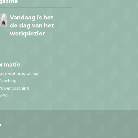
gazine
Vandaag is het
de dag van het
werkplezier
ormatie
Denk niet aan
Burn-out programma
roze olifantjes!
Coaching
En…. waar denk je nu aan?
Power coaching
APK
Kom in je kracht
met
"
MindCoach4You!