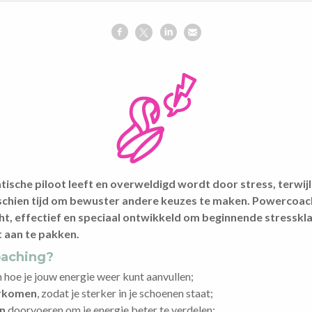
tische piloot leeft en overweldigd wordt door stress, terwijl 
sschien tijd om bewuster andere keuzes te maken. Powercoach
ht, effectief en speciaal ontwikkeld om beginnende stresskla
t aan te pakken.
oaching?
 hoe je jouw energie weer kunt aanvullen;
orkomen
, zodat je sterker in je schoenen staat;
en
doorvoeren om je energie beter te verdelen;