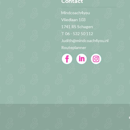
Contact
Mindcoach4you
Vliedlaan 103
1741 RS Schagen
T 06 - 532 50 112
Judith@mindcoach4you.nl
Routeplanner