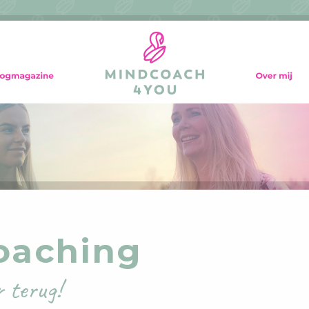
oaching
r terug!