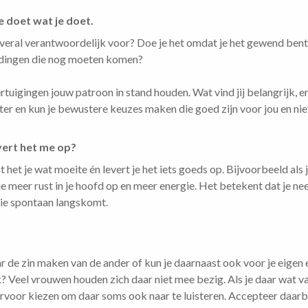
 doet wat je doet.
e overal verantwoordelijk voor? Doe je het omdat je het gewend ben
 dingen die nog moeten komen?
tuigingen jouw patroon in stand houden. Wat vind jij belangrijk, e
beter en kun je bewustere keuzes maken die goed zijn voor jou en nie
ert het me op?
et je wat moeite én levert je het iets goeds op. Bijvoorbeeld als je
je meer rust in je hoofd op en meer energie. Het betekent dat je 
ie spontaan langskomt.
naar de zin maken van de ander of kun je daarnaast ook voor je eig
 ik? Veel vrouwen houden zich daar niet mee bezig. Als je daar wat vak
rvoor kiezen om daar soms ook naar te luisteren. Accepteer daarbij 