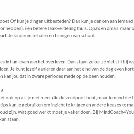
lf doet Of kun je dingen uitbesteden? Dan kun je denken aan iemand 
voor hebben). Een betere taakverdeling thuis. Opa’s en oma’s, maar 
rt de kinderen te halen en brengen van school.
 in hun leven aan het overleven. Dan staan zeker ze niet stil bij w
en. Je kunt jezelf aanleren daar aan het eind van de dag even kort bij
en kan jou dat in zware periodes mede op de been houden.
n!
 het ook op als je niet meer die duizendpoot bent, maar iemand di
 tips kun je gebruiken om inzicht te krijgen en andere keuzes te
ud zijn. Wat goed werkt moet je vaker doen. Bij MindCoach4You le
kan staan.