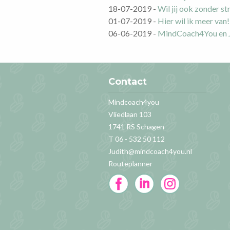
18-07-2019
-
Wil jij ook zonder st
01-07-2019
-
Hier wil ik meer van!
06-06-2019
-
MindCoach4You en J
Contact
Mindcoach4you
Vliedlaan 103
1741 RS Schagen
T 06 - 532 50 112
Judith@mindcoach4you.nl
Routeplanner