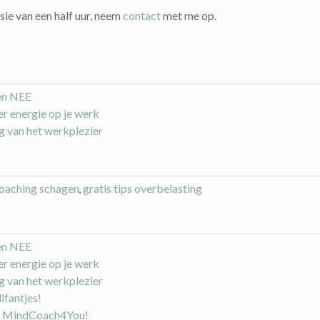
sie van een half uur, neem
contact
met me op.
een NEE
r energie op je werk
g van het werkplezier
oaching schagen
,
gratis tips overbelasting
een NEE
r energie op je werk
g van het werkplezier
ifantjes!
et MindCoach4You!