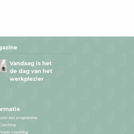
Je zegt Ja en
voelt een NEE
Zeg jij ook vaak JA tegen
anderen?
gazine
Vandaag is het
de dag van het
werkplezier
ormatie
Denk niet aan
Burn-out programma
roze olifantjes!
Coaching
En…. waar denk je nu aan?
Power coaching