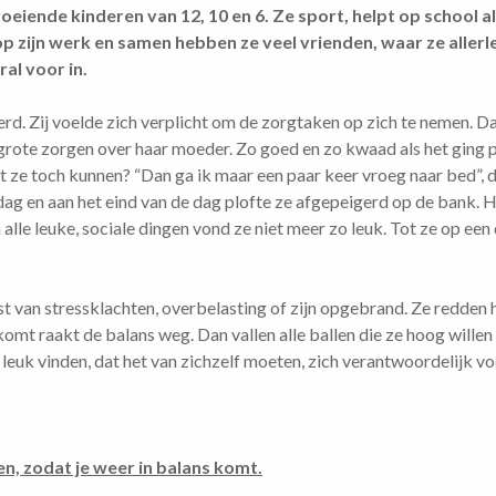
oeiende kinderen van 12, 10 en 6. Ze sport, helpt op school 
p zijn werk en samen hebben ze veel vrienden, waar ze allerl
al voor in.
rd. Zij voelde zich verplicht om de zorgtaken op zich te nemen. Da
rote zorgen over haar moeder. Zo goed en zo kwaad als het ging pr
 ze toch kunnen? “Dan ga ik maar een paar keer vroeg naar bed”, 
e dag en aan het eind van de dag plofte ze afgepeigerd op de bank.
alle leuke, sociale dingen vond ze niet meer zo leuk. Tot ze op ee
van stressklachten, overbelasting of zijn opgebrand. Ze redden he
omt raakt de balans weg. Dan vallen alle ballen die ze hoog wille
t leuk vinden, dat het van zichzelf moeten, zich verantwoordelijk vo
n, zodat je weer in balans komt.